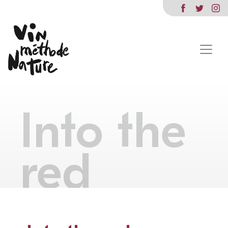
Into the
red