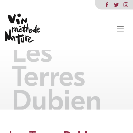
Les
Terres
Dubien