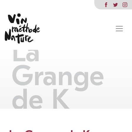
La
Grange
de K