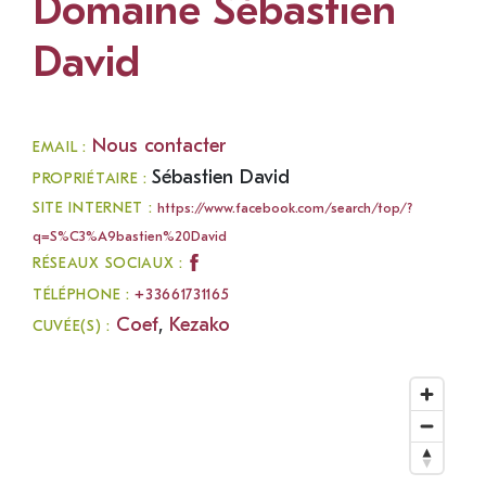
Domaine Sébastien
David
Nous contacter
EMAIL :
Sébastien David
PROPRIÉTAIRE :
SITE INTERNET :
https://www.facebook.com/search/top/?
q=S%C3%A9bastien%20David
RÉSEAUX SOCIAUX :
TÉLÉPHONE :
+33661731165
Coef
,
Kezako
CUVÉE(S) :