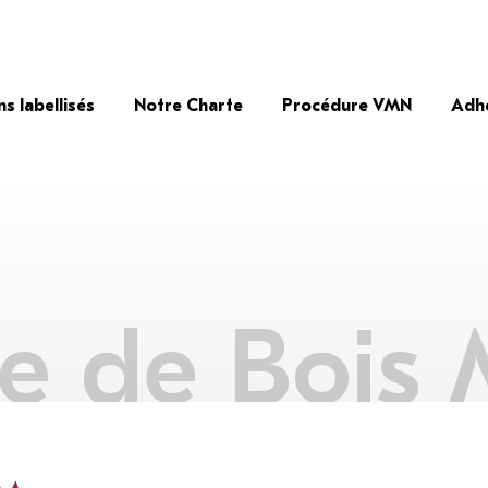
ns labellisés
Notre Charte
Procédure VMN
Adh
e de Bois