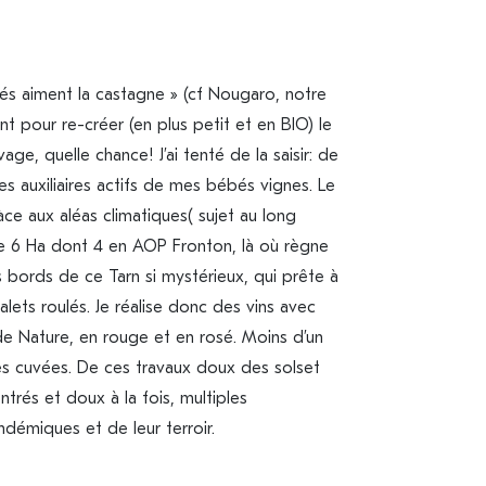
s aiment la castagne » (cf Nougaro, notre
ent pour re-créer (en plus petit et en BIO) le
ge, quelle chance! J’ai tenté de la saisir: de
es auxiliaires actifs de mes bébés vignes. Le
e fàce aux aléas climatiques( sujet au long
de 6 Ha dont 4 en AOP Fronton, là où règne
 bords de ce Tarn si mystérieux, qui prête à
alets roulés. Je réalise donc des vins avec
e Nature, en rouge et en rosé. Moins d’un
es cuvées. De ces travaux doux des solset
ntrés et doux à la fois, multiples
démiques et de leur terroir.