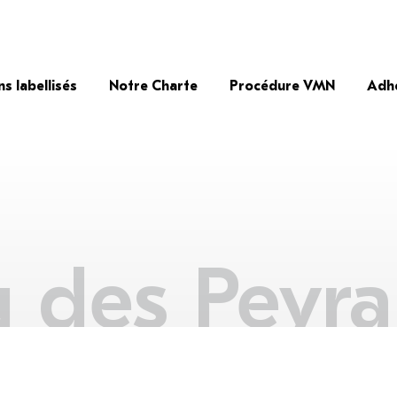
ns labellisés
Notre Charte
Procédure VMN
Adh
 des Peyr