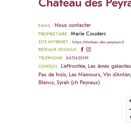
Château des Peyr
Nous contacter
EMAIL :
Marie Couderc
PROPRIÉTAIRE :
SITE INTERNET :
https://chateau-des-peyraux.fr
RÉSEAUX SOCIAUX :
TÉLÉPHONE :
0672625591
L’effrontée
,
Les âmes galantes
CUVÉE(S) :
Pas de trois
,
Les N’amours
,
Vin d’Antan
Blancs
,
Syrah (ch Peyraux)