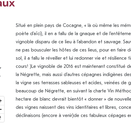
aux
Situé en plein pays de Cocagne, « là où même les mémé
poète d’aïci), il en a fallu de la gnaque et de l’entêtem
vignoble disparu de ce lieu à l’abandon et sauvage. Sauva
ne pas bousculer les hôtes de ces lieus, pour en faire d
sol, il a fallu le réveiller et lui redonner vie et résilienc
,
cours! )Le vignoble de 2016 est maintenant constitué 
,
la Négrette, mais aussi d’autres cépagnes indigènes des
la vigne ses terrasses sableuses et acides, veinées de g
beaucoup de Négrette, en suivant la charte Vin Méthod
hectare de blanc devrait bientôt « donner » de nouvell
des vignes naissent des vins identitaires et libres, conce
déclinaisons (encore à venir)de ces fabuleux cépages en