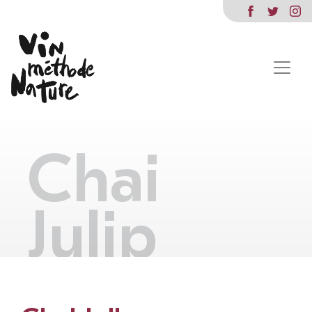
Chai
Julip