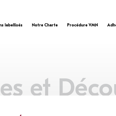
ns labellisés
Notre Charte
Procédure VMN
Adh
es et Déco