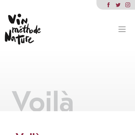
Voilà