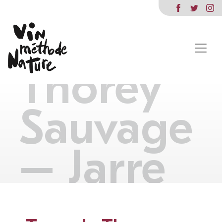
Terre de
Thorey
Sauvage
– Jarre