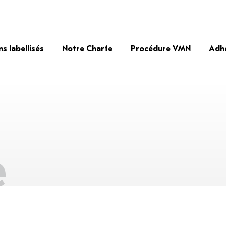
ns labellisés
Notre Charte
Procédure VMN
Adh
e