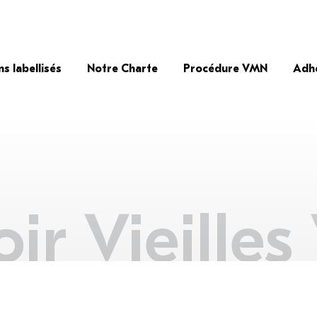
ns labellisés
Notre Charte
Procédure VMN
Adh
ir Vieilles