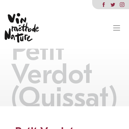
Petit
Verdot
(Quissat)