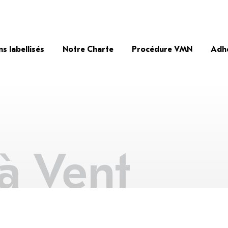
ns labellisés
Notre Charte
Procédure VMN
Adh
à Vent