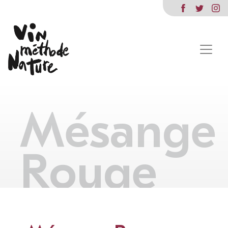
Mésange
Rouge