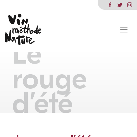
Le
rouge
d’été