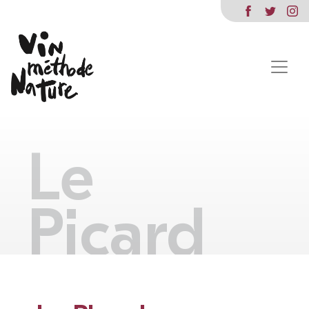
Le
Picard