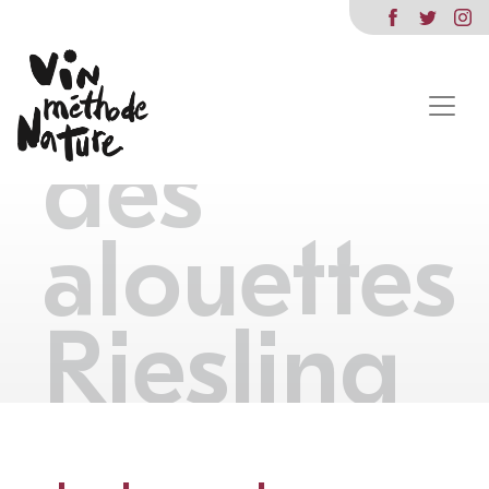
le
champ
des
alouettes
Riesling