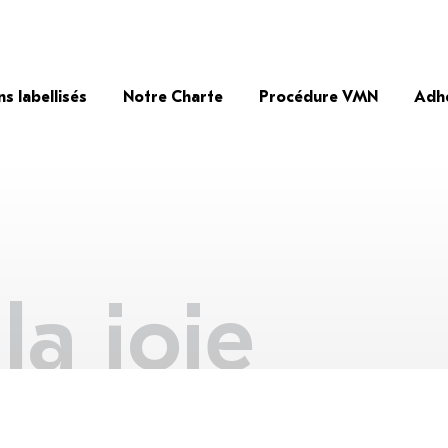
ns labellisés
Notre Charte
Procédure VMN
Adh
la joie