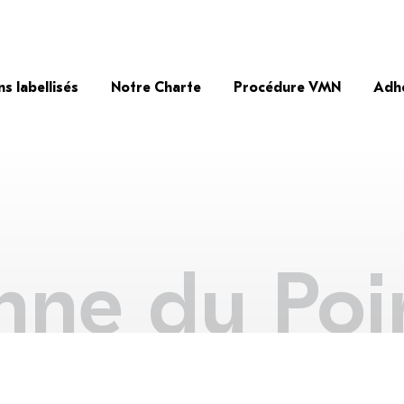
ns labellisés
Notre Charte
Procédure VMN
Adh
nne du Poir