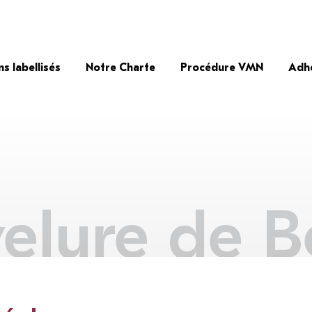
ns labellisés
Notre Charte
Procédure VMN
Adh
elure de B