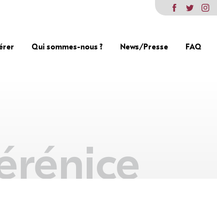
érer
Qui sommes-nous ?
News/Presse
FAQ
érénice