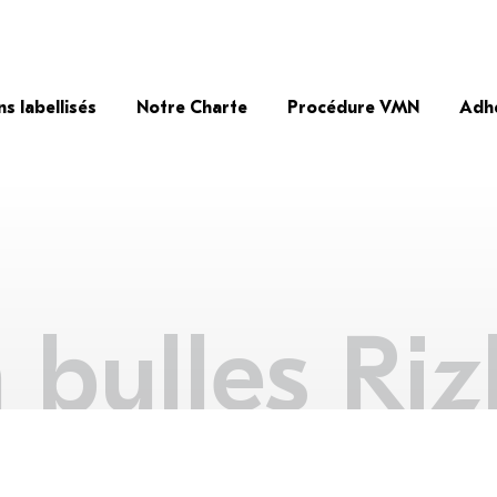
ns labellisés
Notre Charte
Procédure VMN
Adh
 bulles Riz