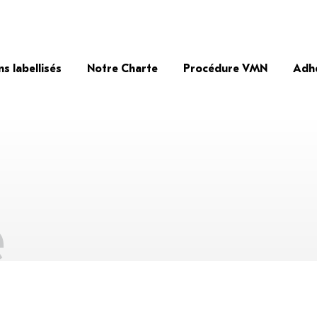
ns labellisés
Notre Charte
Procédure VMN
Adh
e