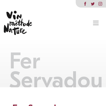
Fer
Servadou