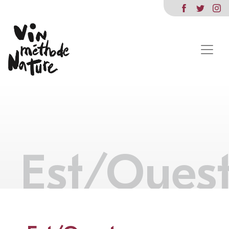
Est/Oues