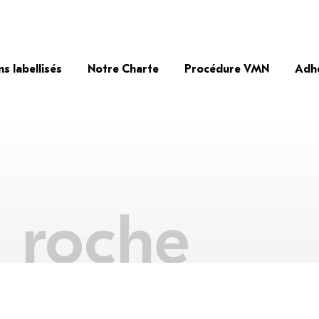
ns labellisés
Notre Charte
Procédure VMN
Adh
e roche