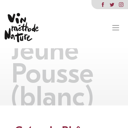
du
Rhône
Jeune
Pousse
(blanc)