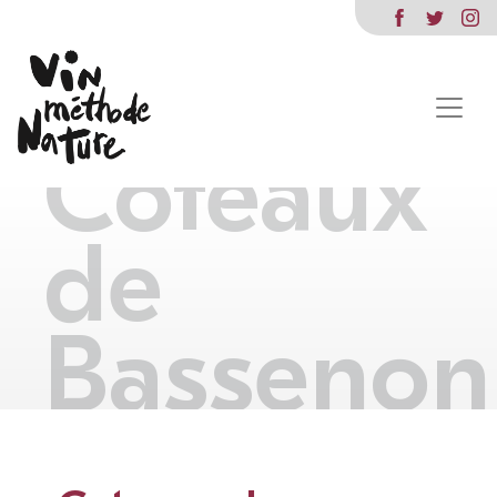
Coteaux
de
Bassenon