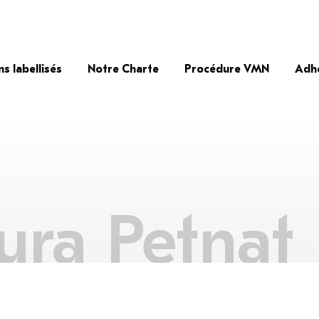
ns labellisés
Notre Charte
Procédure VMN
Adh
ura Petnat