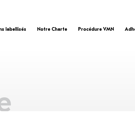
ns labellisés
Notre Charte
Procédure VMN
Adh
e