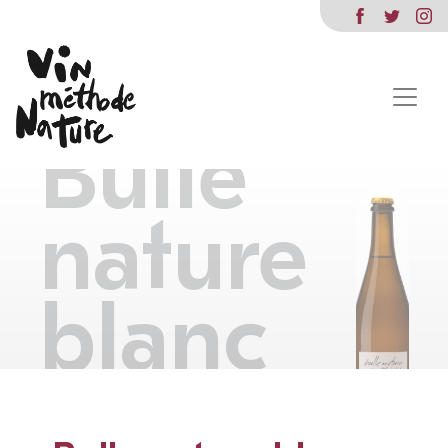
Bulle
nature
blanc