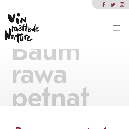
Baum
rawa
petnat