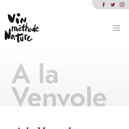
A la
Venvole